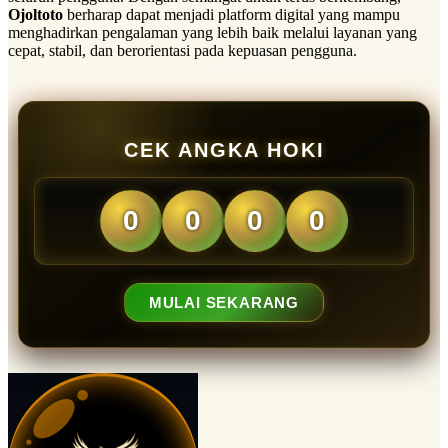
Ojoltoto
berharap dapat menjadi platform digital yang mampu
menghadirkan pengalaman yang lebih baik melalui layanan yang
cepat, stabil, dan berorientasi pada kepuasan pengguna.
CEK ANGKA HOKI
0
0
0
0
MULAI SEKARANG