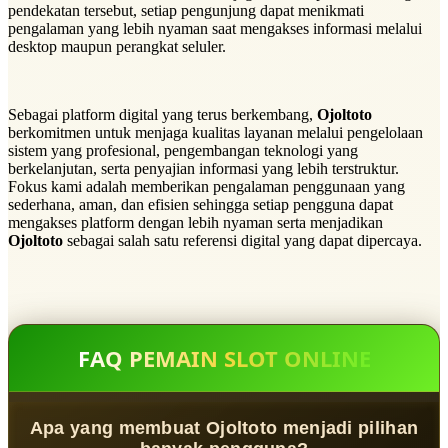
pendekatan tersebut, setiap pengunjung dapat menikmati
pengalaman yang lebih nyaman saat mengakses informasi melalui
desktop maupun perangkat seluler.
Sebagai platform digital yang terus berkembang,
Ojoltoto
berkomitmen untuk menjaga kualitas layanan melalui pengelolaan
sistem yang profesional, pengembangan teknologi yang
berkelanjutan, serta penyajian informasi yang lebih terstruktur.
Fokus kami adalah memberikan pengalaman penggunaan yang
sederhana, aman, dan efisien sehingga setiap pengguna dapat
mengakses platform dengan lebih nyaman serta menjadikan
Ojoltoto
sebagai salah satu referensi digital yang dapat dipercaya.
FAQ PEMAIN SLOT ONLINE
Apa yang membuat Ojoltoto menjadi pilihan