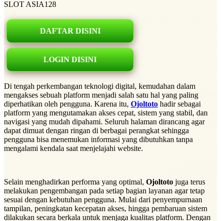
SLOT ASIA128
DAFTAR DISINI
LOGIN DISINI
Di tengah perkembangan teknologi digital, kemudahan dalam
mengakses sebuah platform menjadi salah satu hal yang paling
diperhatikan oleh pengguna. Karena itu,
Ojoltoto
hadir sebagai
platform yang mengutamakan akses cepat, sistem yang stabil, dan
navigasi yang mudah dipahami. Seluruh halaman dirancang agar
dapat dimuat dengan ringan di berbagai perangkat sehingga
pengguna bisa menemukan informasi yang dibutuhkan tanpa
mengalami kendala saat menjelajahi website.
Selain menghadirkan performa yang optimal,
Ojoltoto
juga terus
melakukan pengembangan pada setiap bagian layanan agar tetap
sesuai dengan kebutuhan pengguna. Mulai dari penyempurnaan
tampilan, peningkatan kecepatan akses, hingga pembaruan sistem
dilakukan secara berkala untuk menjaga kualitas platform. Dengan