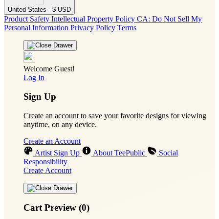
United States - $ USD
Product Safety
Intellectual Property Policy
CA: Do Not Sell My
Personal Information
Privacy Policy
Terms
Welcome Guest!
Log In
Sign Up
Create an account to save your favorite designs for viewing
anytime, on any device.
Create an Account
Artist Sign Up
About TeePublic
Social
Responsibility
Create Account
Cart Preview (0)