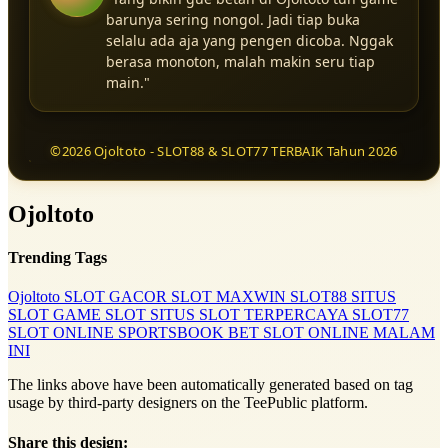
barunya sering nongol. Jadi tiap buka
selalu ada aja yang pengen dicoba. Nggak
berasa monoton, malah makin seru tiap
main."
©2026 Ojoltoto - SLOT88 & SLOT77 TERBAIK Tahun 2026
Ojoltoto
Trending Tags
Ojoltoto
SLOT GACOR
SLOT MAXWIN
SLOT88
SITUS
SLOT
GAME SLOT
SITUS SLOT TERPERCAYA
SLOT77
SLOT ONLINE
SPORTSBOOK BET
SLOT ONLINE MALAM
INI
The links above have been automatically generated based on tag
usage by third-party designers on the TeePublic platform.
Share this design: