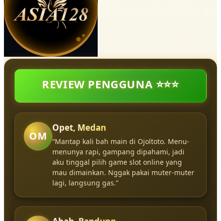
REVIEW PENGGUNA ⭐⭐⭐
Opet, Medan
OM
“Mantap kali bah main di Ojoltoto. Menu-
menunya rapi, gampang dipahami, jadi
aku tinggal pilih game slot online yang
mau dimainkan. Nggak pakai muter-muter
lagi, langsung gas.”