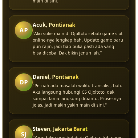
main di sini."
Acuk, Pontianak
AP
"Aku suke main di Ojoltoto sebab game slot
online-nya lengkap bah. Update game baru
pun rajin, jadi tiap buka pasti ada yang
bisa dicoba. Dak bikin jenuh lah."
Daniel, Pontianak
DP
"Pernah ada masalah waktu transaksi, bah.
Aku langsung hubungi CS Ojoltoto, dak
sampai lama langsung dibantu. Prosesnya
jelas, jadi makin yakin main di sini."
Steven, Jakarta Barat
SJ
"Yang bikin gue betah di Ojoltoto tuh game