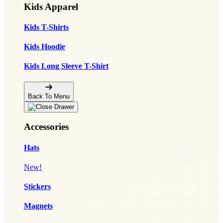
Kids Apparel
Kids T-Shirts
Kids Hoodie
Kids Long Sleeve T-Shirt
Back To Menu
Accessories
Hats
New!
Stickers
Magnets