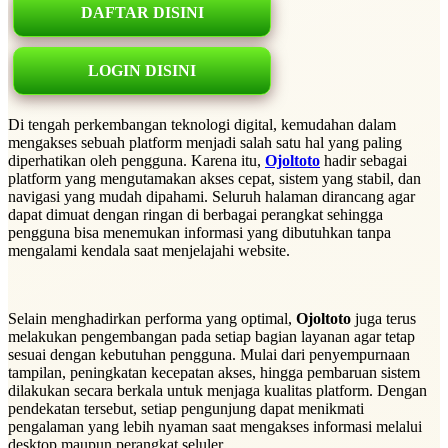
DAFTAR DISINI
LOGIN DISINI
Di tengah perkembangan teknologi digital, kemudahan dalam
mengakses sebuah platform menjadi salah satu hal yang paling
diperhatikan oleh pengguna. Karena itu,
Ojoltoto
hadir sebagai
platform yang mengutamakan akses cepat, sistem yang stabil, dan
navigasi yang mudah dipahami. Seluruh halaman dirancang agar
dapat dimuat dengan ringan di berbagai perangkat sehingga
pengguna bisa menemukan informasi yang dibutuhkan tanpa
mengalami kendala saat menjelajahi website.
Selain menghadirkan performa yang optimal,
Ojoltoto
juga terus
melakukan pengembangan pada setiap bagian layanan agar tetap
sesuai dengan kebutuhan pengguna. Mulai dari penyempurnaan
tampilan, peningkatan kecepatan akses, hingga pembaruan sistem
dilakukan secara berkala untuk menjaga kualitas platform. Dengan
pendekatan tersebut, setiap pengunjung dapat menikmati
pengalaman yang lebih nyaman saat mengakses informasi melalui
desktop maupun perangkat seluler.