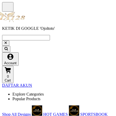
KETIK DI GOOGLE 'Ojoltoto'
Account
0
Cart
DAFTAR AKUN
Explore Categories
Popular Products
Shop All Designs
HOT GAMES
SPORTSBOOK