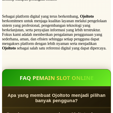
Sebagai platform digital yang terus berkembang,
Ojoltoto
berkomitmen untuk menjaga kualitas layanan melalui pengelolaan
sistem yang profesional, pengembangan teknologi yang
berkelanjutan, serta penyajian informasi yang lebih terstruktur.
Fokus kami adalah memberikan pengalaman penggunaan yang
sederhana, aman, dan efisien sehingga setiap pengguna dapat
mengakses platform dengan lebih nyaman serta menjadikan
Ojoltoto
sebagai salah satu referensi digital yang dapat dipercaya.
FAQ PEMAIN SLOT ONLINE
Apa yang membuat Ojoltoto menjadi pilihan
banyak pengguna?
Ojoltoto menawarkan navigasi yang mudah, performa