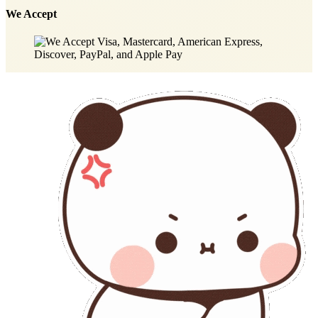
We Accept