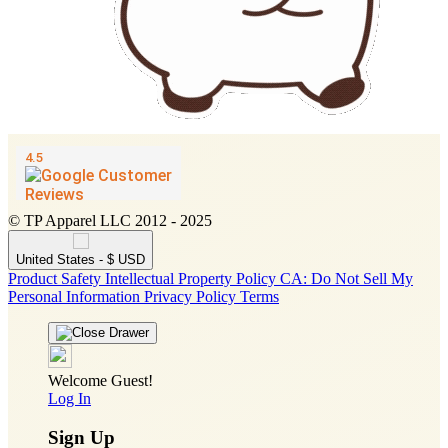
© TP Apparel LLC 2012 - 2025
United States - $ USD
Product Safety
Intellectual Property Policy
CA: Do Not Sell My
Personal Information
Privacy Policy
Terms
Welcome Guest!
Log In
Sign Up