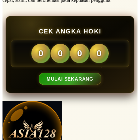
cepat, stabil, dan berorientasi pada kepuasan pengguna.
CEK ANGKA HOKI
0
0
0
0
MULAI SEKARANG