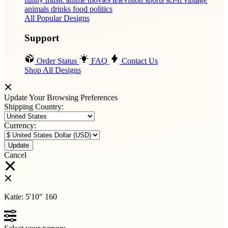
animals
drinks
food
politics
All Popular Designs
Support
Order Status
FAQ
Contact Us
Shop All Designs
Update Your Browsing Preferences
Shipping Country:
Currency:
Cancel
Katie:
5'10"
160